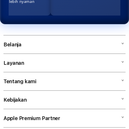
rasa lebih nyaman
Rendi
MENANG
STARLIGHT
Rp 16.000.000
Belanja
Layanan
Mac
iPad
Tentang kami
Digimap Open Studio
iPhone
Metode pembayaran
Watch
Kebijakan
Hubungi kami
Tukar tambah
Musik
Lokasi gerai
Kebijakan garansi
Aksesoris
Apple Premium Partner
Syarat & Ketentuan
Tentang Digimap
Lokasi servis center