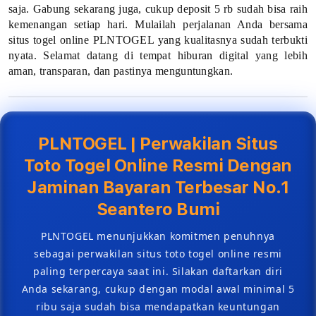
i
saja. Gabung sekarang juga, cukup deposit 5 rb sudah bisa raih
kemenangan setiap hari. Mulailah perjalanan Anda bersama
n
situs togel online PLNTOGEL yang kualitasnya sudah terbukti
nyata. Selamat datang di tempat hiburan digital yang lebih
a
aman, transparan, dan pastinya menguntungkan.
n
B
PLNTOGEL | Perwakilan Situs
a
Toto Togel Online Resmi Dengan
y
Jaminan Bayaran Terbesar No.1
a
Seantero Bumi
r
PLNTOGEL menunjukkan komitmen penuhnya
a
sebagai perwakilan situs toto togel online resmi
paling terpercaya saat ini. Silakan daftarkan diri
n
Anda sekarang, cukup dengan modal awal minimal 5
ribu saja sudah bisa mendapatkan keuntungan
T