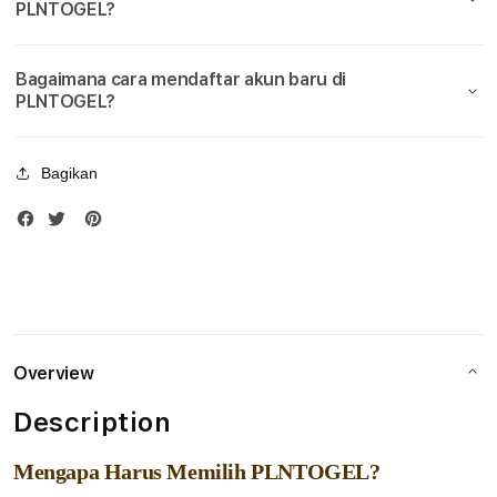
PLNTOGEL?
Jaminan
Jami
S
Bayaran
Baya
Terbesar
Terb
i
Bagaimana cara mendaftar akun baru di
No.1
No.1
PLNTOGEL?
Seantero
Sean
t
Bumi
Bumi
u
Bagikan
s
T
o
t
Overview
o
Description
T
o
Mengapa Harus Memilih PLNTOGEL?