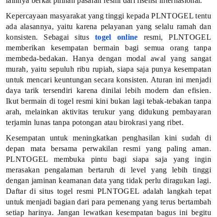
lainnya berkat pilihan pasaran resmi dari lisensi internasional.
m
Kepercayaan masyarakat yang tinggi kepada PLNTOGEL tentu
ada alasannya, yaitu karena pelayanan yang selalu ramah dan
i
konsisten. Sebagai situs
togel online
resmi, PLNTOGEL
memberikan kesempatan bermain bagi semua orang tanpa
D
membeda-bedakan. Hanya dengan modal awal yang sangat
e
murah, yaitu sepuluh ribu rupiah, siapa saja punya kesempatan
untuk mencari keuntungan secara konsisten. Aturan ini menjadi
n
daya tarik tersendiri karena dinilai lebih modern dan efisien.
Ikut bermain di togel resmi kini bukan lagi tebak-tebakan tanpa
g
arah, melainkan aktivitas terukur yang didukung pembayaran
terjamin lunas tanpa potongan atau birokrasi yang ribet.
a
Kesempatan untuk meningkatkan penghasilan kini sudah di
n
depan mata bersama perwakilan resmi yang paling aman.
PLNTOGEL membuka pintu bagi siapa saja yang ingin
J
merasakan pengalaman bertaruh di level yang lebih tinggi
dengan jaminan keamanan data yang tidak perlu diragukan lagi.
a
Daftar di situs togel resmi PLNTOGEL adalah langkah tepat
m
untuk menjadi bagian dari para pemenang yang terus bertambah
setiap harinya. Jangan lewatkan kesempatan bagus ini begitu