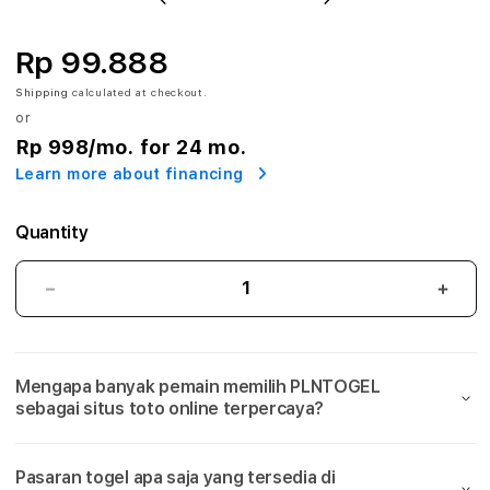
L
|
Rp 99.888
P
Shipping
calculated at checkout.
or
e
Rp 998
/mo. for 24 mo.
Learn more about financing
r
w
Quantity
a
PLNTOGEL
PLN
k
|
|
Perwakilan
Perw
i
Situs
Situs
Mengapa banyak pemain memilih PLNTOGEL
Toto
Toto
l
sebagai situs toto online terpercaya?
Togel
Toge
a
Online
Onlin
Resmi
Resm
n
Pasaran togel apa saja yang tersedia di
Dengan
Deng