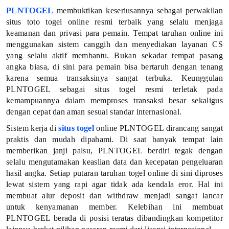
g
PLNTOGEL
membuktikan keseriusannya sebagai perwakilan
situs toto togel online resmi terbaik yang selalu menjaga
e
keamanan dan privasi para pemain. Tempat taruhan online ini
l
menggunakan sistem canggih dan menyediakan layanan CS
yang selalu aktif membantu. Bukan sekadar tempat pasang
O
angka biasa, di sini para pemain bisa bertaruh dengan tenang
karena semua transaksinya sangat terbuka. Keunggulan
n
PLNTOGEL sebagai situs togel resmi terletak pada
kemampuannya dalam memproses transaksi besar sekaligus
l
dengan cepat dan aman sesuai standar internasional.
i
Sistem kerja di
situs togel
online PLNTOGEL dirancang sangat
praktis dan mudah dipahami. Di saat banyak tempat lain
n
memberikan janji palsu, PLNTOGEL berdiri tegak dengan
selalu mengutamakan keaslian data dan kecepatan pengeluaran
e
hasil angka. Setiap putaran taruhan togel online di sini diproses
R
lewat sistem yang rapi agar tidak ada kendala eror. Hal ini
membuat alur deposit dan withdraw menjadi sangat lancar
e
untuk kenyamanan member. Kelebihan ini membuat
PLNTOGEL berada di posisi teratas dibandingkan kompetitor
s