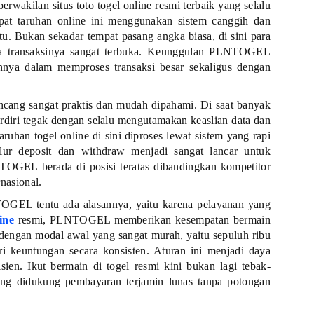
wakilan situs toto togel online resmi terbaik yang selalu
at taruhan online ini menggunakan sistem canggih dan
. Bukan sekadar tempat pasang angka biasa, di sini para
ua transaksinya sangat terbuka. Keunggulan PLNTOGEL
annya dalam memproses transaksi besar sekaligus dengan
ng sangat praktis dan mudah dipahami. Di saat banyak
diri tegak dengan selalu mengutamakan keaslian data dan
aruhan togel online di sini diproses lewat sistem yang rapi
lur deposit dan withdraw menjadi sangat lancar untuk
GEL berada di posisi teratas dibandingkan kompetitor
rnasional.
OGEL tentu ada alasannya, yaitu karena pelayanan yang
ine
resmi, PLNTOGEL memberikan kesempatan bermain
engan modal awal yang sangat murah, yaitu sepuluh ribu
i keuntungan secara konsisten. Aturan ini menjadi daya
isien. Ikut bermain di togel resmi kini bukan lagi tebak-
yang didukung pembayaran terjamin lunas tanpa potongan