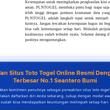
Kesempatan untuk meningkatkan penghasilan kini s
aman. PLNTOGEL membuka pintu bagi siapa saja y
lebih tinggi dengan jaminan keamanan data yang t
PLNTOGEL adalah langkah tepat untuk menjadi b
harinya. Jangan lewatkan kesempatan bagus ini beg
bisa raih kemenangan setiap hari. Mulailah per
kualitasnya sudah terbukti nyata. Selamat datang d
pastinya menguntungkan.
an Situs Toto Togel Online Resmi De
Terbesar No.1 Seantero Bumi
an komitmen penuhnya sebagai perwakilan situs toto togel 
Silakan daftarkan diri Anda sekarang, cukup dengan modal aw
sudah bisa mendapatkan keuntungan melimpah setiap hari.