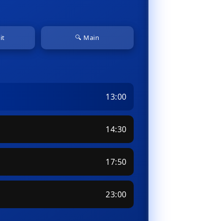
it
🔍 Main
13:00
14:30
17:50
23:00