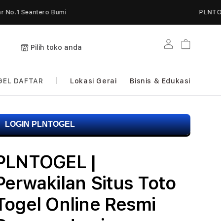
o Bumi
PLNTOGEL | Perwakila
Login
Keranjang
Pilih toko anda
GEL DAFTAR
Lokasi Gerai
Bisnis & Edukasi
LOGIN PLNTOGEL
PLNTOGEL |
Perwakilan Situs Toto
Togel Online Resmi