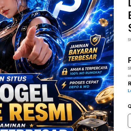
S
S
o
R
L
Q