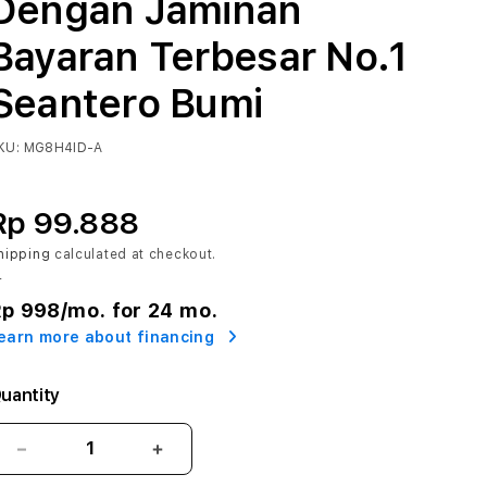
Dengan Jaminan
Bayaran Terbesar No.1
Seantero Bumi
KU:
MG8H4ID-A
Rp 99.888
hipping
calculated at checkout.
r
p 998
/mo. for 24 mo.
earn more about financing
uantity
PLNTOGEL
PLNTOGEL
|
|