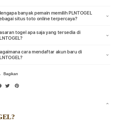
Perwakilan
Perwakilan
Situs
Situs
engapa banyak pemain memilih PLNTOGEL
Toto
Toto
ebagai situs toto online terpercaya?
Togel
Togel
Online
Online
asaran togel apa saja yang tersedia di
Resmi
Resmi
LNTOGEL?
Dengan
Dengan
Jaminan
Jaminan
agaimana cara mendaftar akun baru di
Bayaran
Bayaran
LNTOGEL?
Terbesar
Terbesar
No.1
No.1
Seantero
Seantero
Bagikan
Bumi
Bumi
GEL?