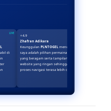
⭐4.9
⭐5.0
Zhafran Adikara
Kaivan Pradipta
Keunggulan
PLNTOGEL
menurut
Sejak bergabung di
P
di
saya adalah pilihan permainan
saya merasa lebih n
yang beragam serta tampilan
informasi permainan 
website yang ringan sehingga
dan proses akses ke
proses navigasi terasa lebih cepat.
utama selalu berjala