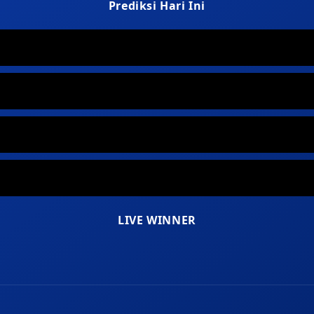
Prediksi Hari Ini
LIVE WINNER