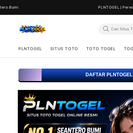
Skip to
PLNTOGEL | Perwakilan Situs Tot
content
PLNTOGEL
SITUS TOTO
TOTO TOGEL
TOG
P
DAFTAR PLNTOGEL
L
Langsung
N
ke
informasi
produk
T
O