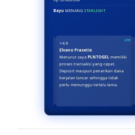
B
Aldi
MENANG
SYDNEY
Rp 33.000.000
a
Bayu
MENANG
STARLIGHT
Rp 10.000.000
y
⭐4.9
⭐4.
Aldi
MENANG
SYDNEY
Elvano Prasetio
Raf
Rp 95.000.000
kup lama
a
Menurut saya
PLNTOGEL
memiliki
Lay
n
PLNTOGEL
. Pilihan
proses transaksi yang cepat.
Hendra
MENANG
SYDNEY
PL
lengkap dan
Deposit maupun penarikan dana
Rp 25.000.000
ket
r
s yang mudah
berjalan lancar sehingga tidak
log
Fikri
MENANG
MACAU
buat pengalaman
perlu menunggu terlalu lama.
pen
a
Rp 10.000.000
a lebih nyaman
Hendra
MENANG
OLYMPUS
n
Rp 38.000.000
T