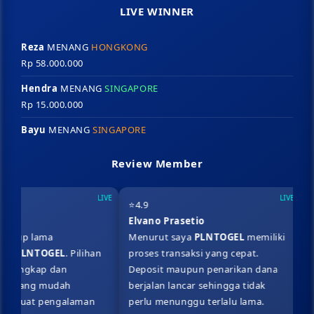
LIVE WINNER
Reza
MENANG
HONGKONG
Rp 58.000.000
Hendra
MENANG
SINGAPORE
Rp 15.000.000
Bayu
MENANG
SINGAPORE
Rp 20.000.000
Review Member
Bayu
MENANG
OLYMPUS
Rp 88.000.000
⭐4.9
⭐
Reza
MENANG
OLYMPUS
im
Elvano Prasetio
R
Rp 93.000.000
cukup lama
Menurut saya
PLNTOGEL
memiliki
L
an
PLNTOGEL
. Pilihan
proses transaksi yang cepat.
Aldi
MENANG
MACAU
g lengkap dan
Deposit maupun penarikan dana
k
Rp 92.000.000
tus yang mudah
berjalan lancar sehingga tidak
l
Bayu
MENANG
STARLIGHT
embuat pengalaman
perlu menunggu terlalu lama.
p
Rp 89.000.000