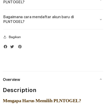
PLNTOGEL?
Jaminan
Jami
S
Bayaran
Baya
Terbesar
Terb
i
Bagaimana cara mendaftar akun baru di
No.1
No.1
PLNTOGEL?
Seantero
Sean
t
Bumi
Bumi
u
Bagikan
s
T
o
t
Overview
o
Description
T
o
Mengapa Harus Memilih PLNTOGEL?