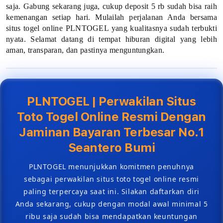
i
saja. Gabung sekarang juga, cukup deposit 5 rb sudah bisa raih
kemenangan setiap hari. Mulailah perjalanan Anda bersama
n
situs togel online PLNTOGEL yang kualitasnya sudah terbukti
nyata. Selamat datang di tempat hiburan digital yang lebih
a
aman, transparan, dan pastinya menguntungkan.
n
B
PLNTOGEL | Perwakilan Situs
a
Toto Togel Online Resmi Dengan
y
Jaminan Bayaran Terbesar No.1
a
Seantero Bumi
r
PLNTOGEL menunjukkan komitmen penuhnya
a
sebagai perwakilan situs toto togel online resmi
paling terpercaya saat ini. Silakan daftarkan diri
n
Anda sekarang, cukup dengan modal awal minimal 5
ribu saja sudah bisa mendapatkan keuntungan
T